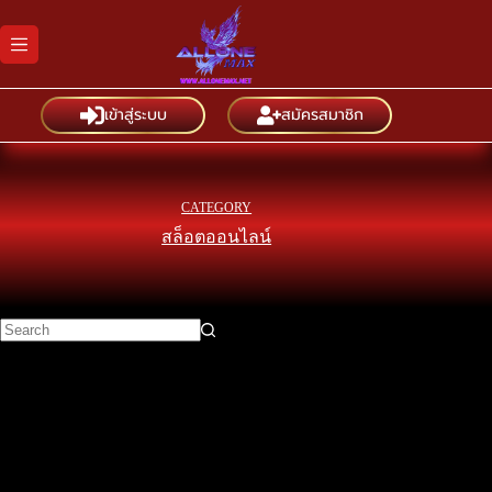
Skip
to
content
เข้าสู่ระบบ
สมัครสมาชิก
CATEGORY
สล็อตออนไลน์
No
results